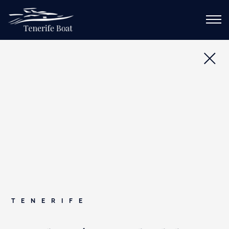
LLÁMEME
Rutas
DE
EN
ES
FR
PL
RU
INICIO
SERVICIOS
SOBRE EL YATE
RUTAS
GALERÍA DE IMÁGENES
TENERIFE
CONTACTO
CALENDARIO