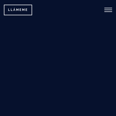
LLÁMEME
DE
EN
ES
FR
PL
RU
INICIO
SERVICIOS
SOBRE EL YATE
RUTAS
GALERÍA DE IMÁGENES
CONTACTO
CALENDARIO